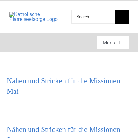
Zum
Inhalt
Suche
springen
nach:
Menü
Startseite
Nähen und Stricken für die Missionen
Gottesdienste
Mai
Anlässe
Engagement
Nähen und Stricken für die Missionen