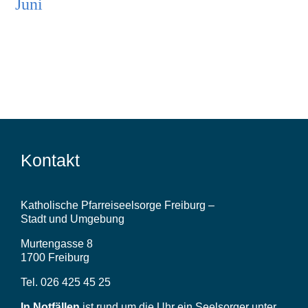
Juni
Lebensstationen
Wer wir sind
Aktuelles
Pfarrblatt
Kontakt
Predigten
Katholische Pfarreiseelsorge Freiburg –
Stadt und Umgebung
Links
Murtengasse 8
1700 Freiburg
Bilder
Tel. 026 425 45 25
In Notfällen
ist rund um die Uhr ein Seelsorger unter