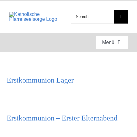
Zum
Inhalt
Suche
springen
nach:
Menü
Startseite
Erstkommunion Lager
Gottesdienste
Anlässe
Erstkommunion – Erster Elternabend
Engagement