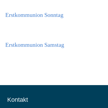
Lebensstationen
Erstkommunion Sonntag
Wer wir sind
Aktuelles
Erstkommunion Samstag
Pfarrblatt
Predigten
Links
Bilder
Kontakt