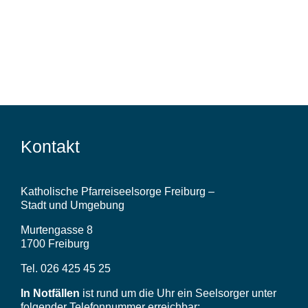
Lebensstationen
Wer wir sind
Aktuelles
Pfarrblatt
Kontakt
Predigten
Katholische Pfarreiseelsorge Freiburg –
Stadt und Umgebung
Murtengasse 8
Links
1700 Freiburg
Tel. 026 425 45 25
Bilder
In Notfällen
ist rund um die Uhr ein Seelsorger unter
folgender Telefonnummer erreichbar: