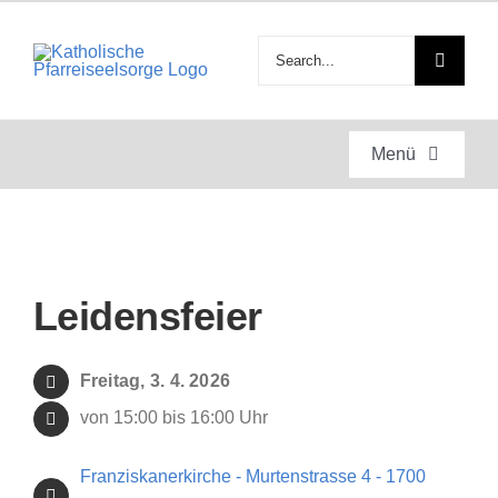
Zum
Inhalt
Suche
springen
nach:
Menü
Startseite
Gottesdienste
Leidensfeier
Anlässe
Freitag, 3. 4. 2026
von 15:00 bis 16:00 Uhr
Engagement
Franziskanerkirche - Murtenstrasse 4 - 1700