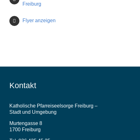
Lebensstationen
Freiburg
Flyer anzeigen
Wer wir sind
Aktuelles
Pfarrblatt
Kontakt
Predigten
Links
Katholische Pfarreiseelsorge Freiburg –
Stadt und Umgebung
Murtengasse 8
Bilder
1700 Freiburg