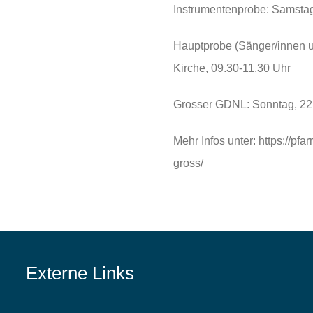
Instrumentenprobe: Samstag
Hauptprobe (Sänger/innen un
Kirche, 09.30-11.30 Uhr
Grosser GDNL: Sonntag, 22.
Mehr Infos unter: https://pfa
gross/
Externe Links