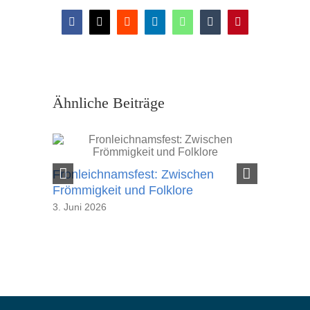
Facebook
X
Reddit
LinkedIn
WhatsApp
Tumblr
Pinterest
Ähnliche Beiträge
Fronleichnamsfest: Zwischen
Frieden 
Frömmigkeit und Folklore
der Entw
3. Juni 2026
29. Mai 20