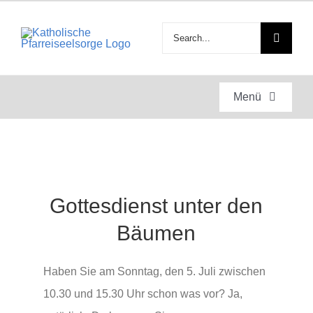
Zum
Inhalt
Suche
springen
nach:
Menü
Startseite
Gottesdienste
Zeige
Gottesdienst unter den
grösseres
Bild
Anlässe
Bäumen
Haben Sie am Sonntag, den 5. Juli zwischen
Engagement
10.30 und 15.30 Uhr schon was vor? Ja,