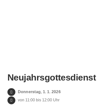
Lebensstationen
Wer wir sind
Aktuelles
Pfarrblatt
Predigten
Neujahrsgottesdienst
Links
Donnerstag, 1. 1. 2026
von 11:00 bis 12:00 Uhr
Bilder