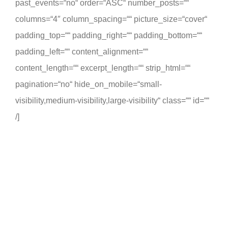
past_events=“no“ order=“ASC“ number_posts=““
columns=“4″ column_spacing=““ picture_size=“cover“
padding_top=““ padding_right=““ padding_bottom=““
padding_left=““ content_alignment=““
content_length=““ excerpt_length=““ strip_html=““
pagination=“no“ hide_on_mobile=“small-
visibility,medium-visibility,large-visibility“ class=““ id=““
/]