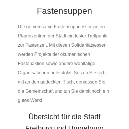
Fastensuppen
Lebensstationen
Die gemeinsame Fastensuppe ist in vielen
Wer wir sind
Pfarreizentren der Stadt ein fester Treffpunkt
zur Fastenzeit. Mit diesen Solidaritätsessen
Aktuelles
werden Projekte der ökumenischen
Fastenaktion sowie andere wohltätige
Pfarrblatt
Organisationen unterstützt. Setzen Sie sich
mit an den gedeckten Tisch, geniessen Sie
Predigten
die Gemeinschaft und tun Sie damit noch ein
gutes Werk!
Links
Übersicht für die Stadt
Bilder
Freiburg und Umgebung