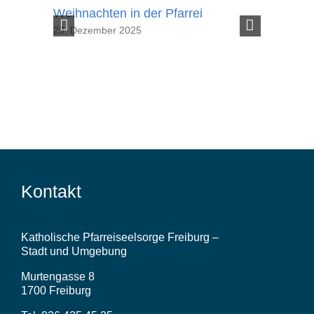
Weihnachten in der Pfarrei
Das Pote
23. Dezember 2025
29. Juli 20
Kontakt
Katholische Pfarreiseelsorge Freiburg –
Stadt und Umgebung
Murtengasse 8
1700 Freiburg