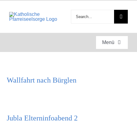
Zum
Inhalt
Suche
springen
nach:
Menü
Startseite
Wallfahrt nach Bürglen
Gottesdienste
Anlässe
Jubla Elterninfoabend 2
Engagement