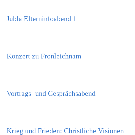
Lebensstationen
Jubla Elterninfoabend 1
Wer wir sind
Aktuelles
Konzert zu Fronleichnam
Pfarrblatt
Predigten
Vortrags- und Gesprächsabend
Links
Bilder
Krieg und Frieden: Christliche Visionen