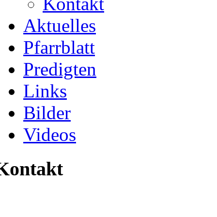
Kontakt
Aktuelles
Pfarrblatt
Predigten
Links
Bilder
Videos
Kontakt
Katholische Pfarreiseelsorge