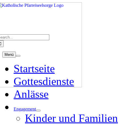
Zum
Inhalt
springen
uche
ach:
Menü
Startseite
Gottesdienste
Anlässe
Engagement
Kinder und Familien