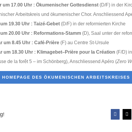
r um 17.00 Uhr
:
Ökumenischer Gottesdienst
(D/F) in der Kir
ischer Arbeitskreis und ökumenischer Chor. Anschliessend Ap
 um 19.30 Uhr :
Taizé-Gebet
(D/F) in der reformierten Kirche
 um 20.00 Uhr
:
Reformations-Stamm
(D), Saal unter der refo
r um 8.45 Uhr :
Café-Prière
(F) au Centre St-Ursule
r um 18.30 Uhr :
Klimagebet–Prière pour la Création
(F/D) in
sse de la forêt 5 – im Schönberg), Anschliessend Apéro (
Zero W
HOMEPAGE DES ÖKUMENISCHEN ARBEITSKREISES
g!
Faceboo
X