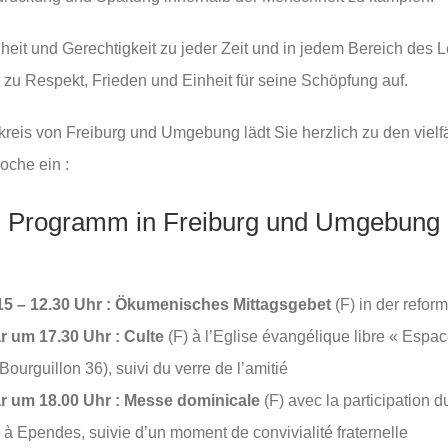
nheit und Gerechtigkeit zu jeder Zeit und in jedem Bereich des 
ft zu Respekt, Frieden und Einheit für seine Schöpfung auf.
reis von Freiburg und Umgebung lädt Sie herzlich zu den vielf
oche ein :
Programm in Freiburg und Umgebung
5 – 12.30 Uhr :
Ökumenisches Mittagsgebet
(F) in der refor
r um 17.30 Uhr :
Culte
(F) à l’Eglise évangélique libre « Espa
Bourguillon 36), suivi du verre de l’amitié
r um 18.00 Uhr
:
Messe dominicale
(F) avec la participation 
e à Ependes, suivie d’un moment de convivialité fraternelle